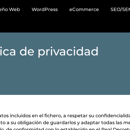
seño Web
WordPress
eCommerce
SEO/SE
tica de privacidad
os incluidos en el fichero, a respetar su confidencialida
to a su obligación de guardarlos y adaptar todas las me
do, de conformidad con lo establecido en el Real Decret