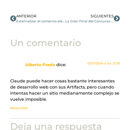
ANTERIOR
SIGUIENTES
Externalizar el comercio electrónico
La Gran Final del Concurso SEO Entrega de Premios Vocación Digital Raiola: ¿Quién Ganará?
Un comentario
03/11/2024 a las 21:35
Alberto Prado
dice:
Claude puede hacer cosas bastante interesantes
de desarrollo web con sus Artifacts, pero cuando
intentas hacer un sitio medianamente complejo se
vuelve imposible.
Responder
Deja una respuesta