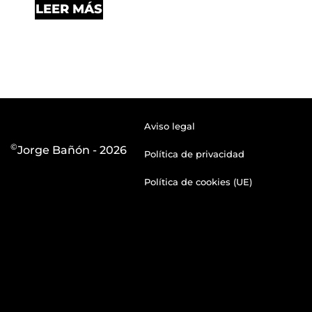
LEER MÁS
Aviso legal
©
Jorge Bañón - 2026
Política de privacidad
LA ATENCIÓN AL CLIENTE
Política de cookies (UE)
EN EL COMERCIO
ELECTRÓNICO
04 de enero de 2018
1 comentarios
La atención al cliente es un factor clave en
el éxito de cualquier comercio en general
y, por extensión, del comercio electrónico.
A continuación, daremos algunos consejos
para mejorar el…